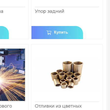
на
Упор задний
Купить
ового
Отливки из цветных