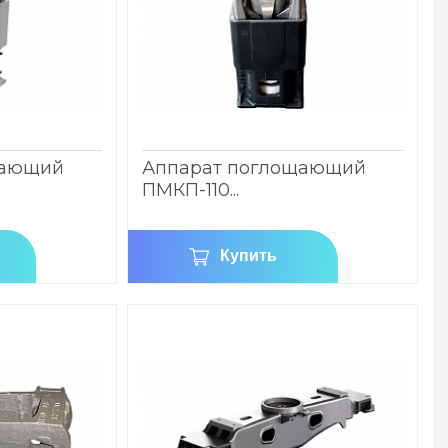
щающий
Аппарат поглощающий
ПМКП-110...
Купить