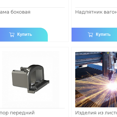
ама боковая
Надпятник ваго
Купить
Купить
пор передний
Изделия из лист