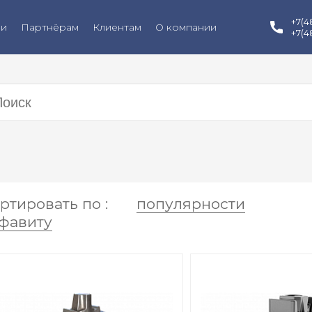
+7(4
ии
Партнёрам
Клиентам
О компании
+7(4
ртировать по :
популярности
фавиту