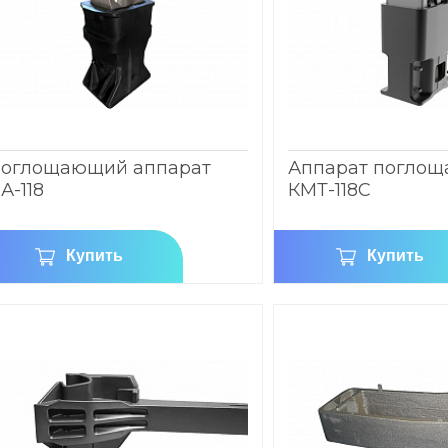
оглощающий аппарат
Аппарат погло
А-118
КМТ-118С
Купить
Купить